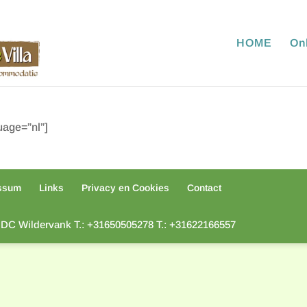
HOME
On
age=”nl”]
ssum
Links
Privacy en Cookies
Contact
 DC Wildervank T.: +31650505278 T.: +31622166557